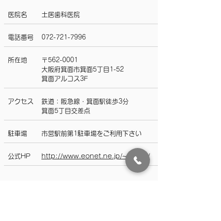
医院名
土居歯科医院
電話番号
072-721-7996
所在地
〒562-0001
大阪府箕面市箕面5丁目1-52
箕面アルコス3F
アクセス
鉄道：阪急線・箕面駅徒歩3分
​箕面5丁目交差点
​駐車場
市営駅前第1駐車場をご利用下さい
​公式HP
http://www.eonet.ne.jp/~doi-dc/